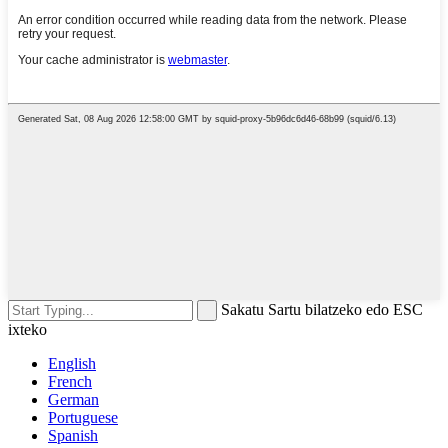
Sakatu Sartu bilatzeko edo ESC
ixteko
English
French
German
Portuguese
Spanish