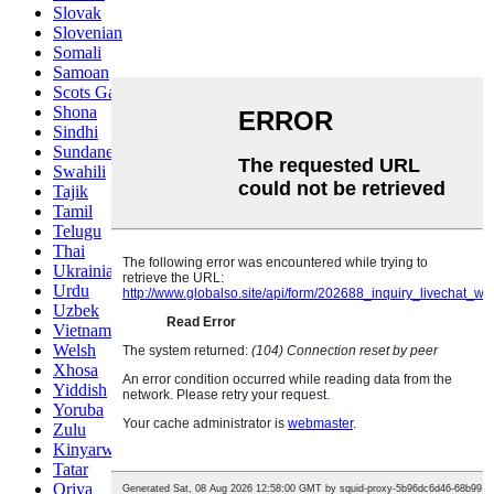
Slovak
Slovenian
Somali
Samoan
Scots Gaelic
Shona
Sindhi
Sundanese
Swahili
Tajik
Tamil
Telugu
Thai
Ukrainian
Urdu
Uzbek
Vietnamese
Welsh
Xhosa
Yiddish
Yoruba
Zulu
Kinyarwanda
Tatar
Oriya