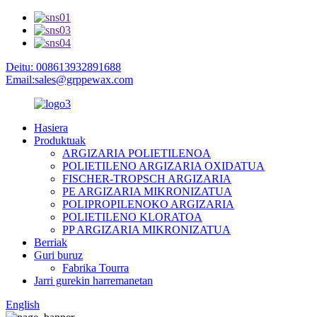
Deitu: 008613932891688
Email:sales@grppewax.com
Hasiera
Produktuak
ARGIZARIA POLIETILENOA
POLIETILENO ARGIZARIA OXIDATUA
FISCHER-TROPSCH ARGIZARIA
PE ARGIZARIA MIKRONIZATUA
POLIPROPILENOKO ARGIZARIA
POLIETILENO KLORATOA
PP ARGIZARIA MIKRONIZATUA
Berriak
Guri buruz
Fabrika Tourra
Jarri gurekin harremanetan
English