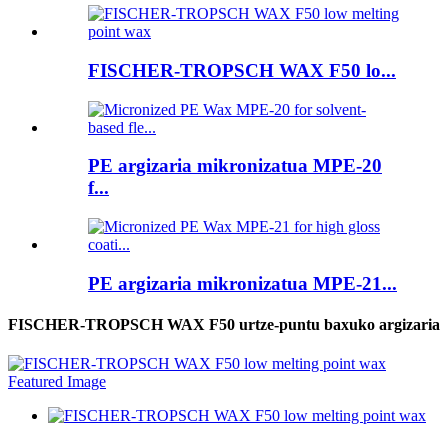
FISCHER-TROPSCH WAX F50 lo...
PE argizaria mikronizatua MPE-20
f...
PE argizaria mikronizatua MPE-21...
FISCHER-TROPSCH WAX F50 urtze-puntu baxuko argizaria