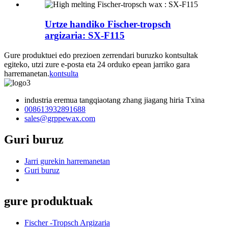
Urtze handiko Fischer-tropsch
argizaria: SX-F115
Gure produktuei edo prezioen zerrendari buruzko kontsultak
egiteko, utzi zure e-posta eta 24 orduko epean jarriko gara
harremanetan.
kontsulta
industria eremua tangqiaotang zhang jiagang hiria Txina
008613932891688
sales@grppewax.com
Guri buruz
Jarri gurekin harremanetan
Guri buruz
gure produktuak
Fischer -Tropsch Argizaria