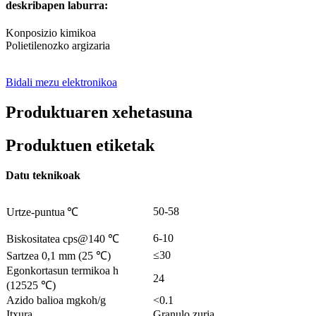
deskribapen laburra:
Konposizio kimikoa
Polietilenozko argizaria
Bidali mezu elektronikoa
Produktuaren xehetasuna
Produktuen etiketak
Datu teknikoak
50-58
Urtze-puntua
℃
6-10
Biskositatea cps@140 ℃
≤30
Sartzea 0,1 mm (25 ℃)
Egonkortasun termikoa h
24
(12525 ℃)
Azido balioa mgkoh/g
<0.1
Itxura
Granulo zuria