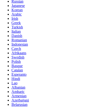
Russian
Japanese
Korean
Arabic
Irish
Greek
Turkish
Italian
Danish
Romanian
Indonesian
Czech
Afrikaans
Swedish
Polish
Basque
Catalan
Esperanto
Hindi
Lao
Albanian
Amharic
Armenian
Azerbaijani
Belarusian