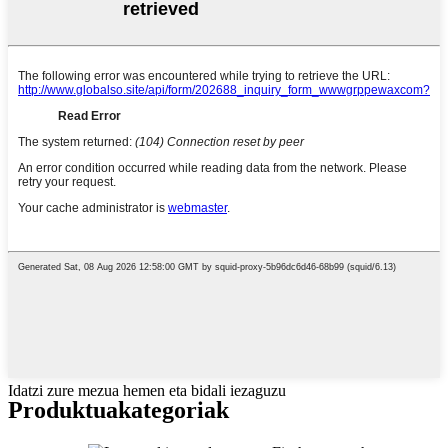
Idatzi zure mezua hemen eta bidali iezaguzu
Produktua
kategoriak