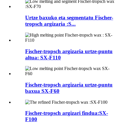
Urtze baxuko eta segmentatu Fischer-
tropsch argizaria :S...
Fischer-tropsch argizaria urtze-puntu
altua: SX-F110
Fischer-tropsch argizaria urtze-puntu
baxua SX-F60
Fischer-tropsch argizari findua:SX-
F100