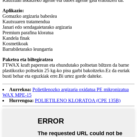
Kautxuan askatzeko agente eta babes agente gisa erabiltzen da.
Aplikazio:
Gomazko argizaria babeslea
Kautxuaren tratamendua
Janari edo sendagaietarako argizaria
Premium parafina kloratua
Kandela finak
Kosmetikoak
Barrabiletarako leungarria
Paketea eta biltegiratzea
FTWAX kraft paperean eta ehundutako poltsetan biltzen da barne
plastikozko poltsekin 25 kg-ko pisu garbi bakoitzeko.Ez da euriak
busti behar eta eguzkiak erre.Bi urtez gorde daiteke.
Aurrekoa:
Polietilenozko argizaria oxidatua PE mikronizatua
WAX MPE-15
Hurrengoa:
POLIETILENO KLORATOA (CPE 135B)