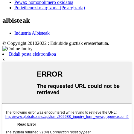
Pewax homopolimero oxidatua
Polietilenozko argizaria (Pe argizaria)
albisteak
Industria Albisteak
© Copyright 20102022 : Eskubide guztiak erreserbatuta.
Bidali posta elektronikoa
x