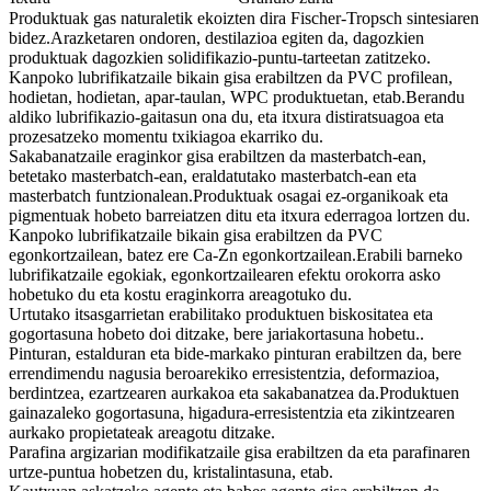
Produktuak gas naturaletik ekoizten dira Fischer-Tropsch sintesiaren
bidez.Arazketaren ondoren, destilazioa egiten da, dagozkien
produktuak dagozkien solidifikazio-puntu-tarteetan zatitzeko.
Kanpoko lubrifikatzaile bikain gisa erabiltzen da PVC profilean,
hodietan, hodietan, apar-taulan, WPC produktuetan, etab.Berandu
aldiko lubrifikazio-gaitasun ona du, eta itxura distiratsuagoa eta
prozesatzeko momentu txikiagoa ekarriko du.
Sakabanatzaile eraginkor gisa erabiltzen da masterbatch-ean,
betetako masterbatch-ean, eraldatutako masterbatch-ean eta
masterbatch funtzionalean.Produktuak osagai ez-organikoak eta
pigmentuak hobeto barreiatzen ditu eta itxura ederragoa lortzen du.
Kanpoko lubrifikatzaile bikain gisa erabiltzen da PVC
egonkortzailean, batez ere Ca-Zn egonkortzailean.Erabili barneko
lubrifikatzaile egokiak, egonkortzailearen efektu orokorra asko
hobetuko du eta kostu eraginkorra areagotuko du.
Urtutako itsasgarrietan erabilitako produktuen biskositatea eta
gogortasuna hobeto doi ditzake, bere jariakortasuna hobetu..
Pinturan, estalduran eta bide-markako pinturan erabiltzen da, bere
errendimendu nagusia beroarekiko erresistentzia, deformazioa,
berdintzea, ezartzearen aurkakoa eta sakabanatzea da.Produktuen
gainazaleko gogortasuna, higadura-erresistentzia eta zikintzearen
aurkako propietateak areagotu ditzake.
Parafina argizarian modifikatzaile gisa erabiltzen da eta parafinaren
urtze-puntua hobetzen du, kristalintasuna, etab.